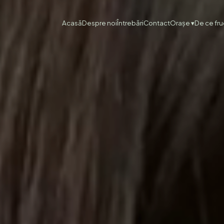
Acasă
Despre noi
Întrebări
Contact
Orașe ▾
De ce fr