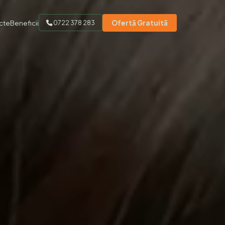
ucte
Beneficii
Ofertă Gratuită
0722 378 283